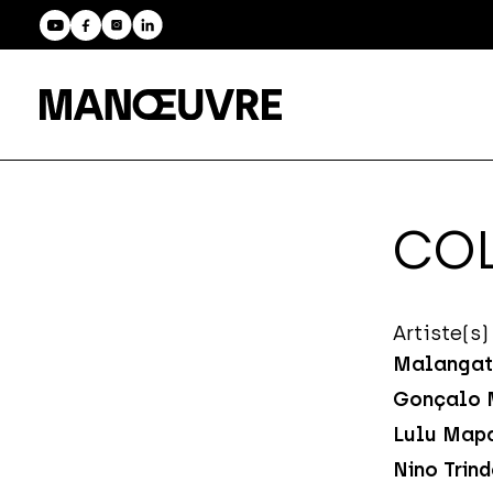
COL
Artiste(s)
Malangat
Gonçalo 
Lulu Map
Nino Trin