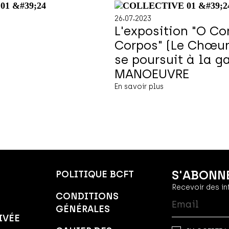
.
.
26
07
2023
L'exposition "O Co
Corpos" (Le Chœur
se poursuit à la g
MANOEUVRE
En savoir plus
S'ABONNE
POLITIQUE BCFT
Recevoir des in
CONDITIONS
GÉNÉRALES
IVÉE