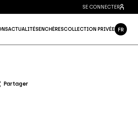
SE CONNECTER
ONS
ACTUALITÉS
ENCHÈRES
COLLECTION PRIVÉE
FR
PT
EN
ES
IT
Partager