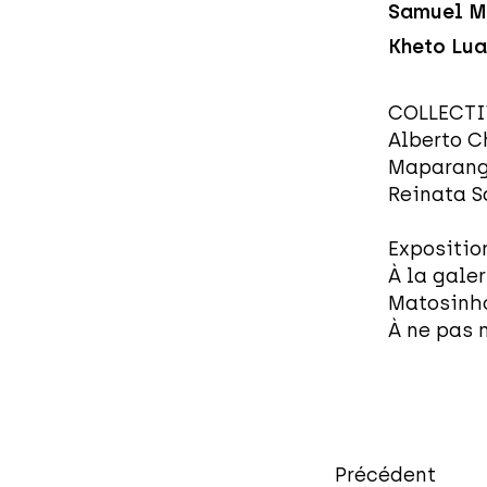
Samuel M
Kheto Lua
COLLECTIV
Alberto C
Maparangu
Reinata 
Expositio
À la gale
Matosinho
À ne pas 
Précédent