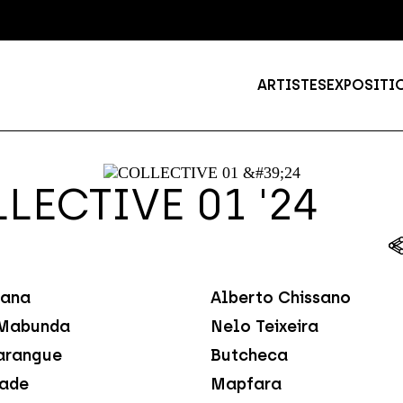
ARTISTES
EXPOSITI
LECTIVE 01 '24
ana
Alberto Chissano
Mabunda
Nelo Teixeira
arangue
Butcheca
dade
Mapfara